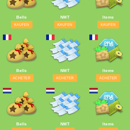
Bells
NMT
Items
KAUFEN
KAUFEN
KAUFEN
Bells
NMT
Items
ACHETER
ACHETER
ACHETER
Bells
NMT
Items