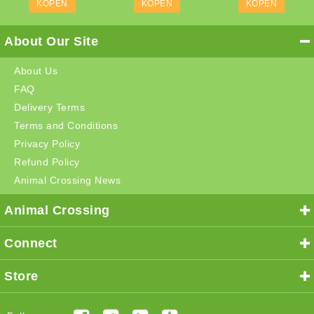
KOPEN
KOPEN
KOPEN
About Our Site
About Us
FAQ
Delivery Terms
Terms and Conditions
Privacy Policy
Refund Policy
Animal Crossing News
Animal Crossing
Connect
Store