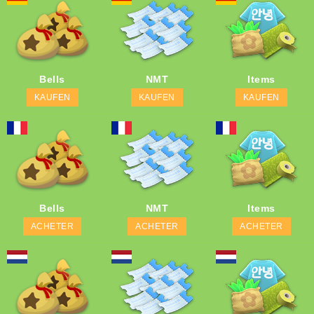
Bells
NMT
Items
KAUFEN
KAUFEN
KAUFEN
Bells
NMT
Items
ACHETER
ACHETER
ACHETER